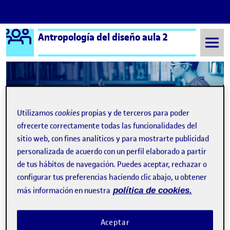
Logo Ágora
Antropología del diseño aula 2
Saltar al contenido
Semestre 20212 - Aula 2
Uncategorized
Utilizamos
cookies
propias y de terceros para poder
Uncategorized
ofrecerte correctamente todas las funcionalidades del
sitio web, con fines analíticos y para mostrarte publicidad
personalizada de acuerdo con un perfil elaborado a partir
PEC 1 La antropología en el diseño
Publicado por
de tus hábitos de navegación. Puedes aceptar, rechazar o
Publicado por
Cristina Pino Sanchez
configurar tus preferencias haciendo clic abajo, u obtener
Visibilidad:
Fecha de publicación
6 marzo, 2022 9:57 pm
en PEC 1 La antropología en el d
Pública
-
6 Mar 2022
-
4 comentarios
más información en nuestra
política de cookies.
¡Hola! Mi objeto seleccionado para esta actividad ha sido el Lápiz
Labial, en concreto un Labial rojo. Espero que os guste la
propuesta :) La antropología en el diseño …
Aceptar