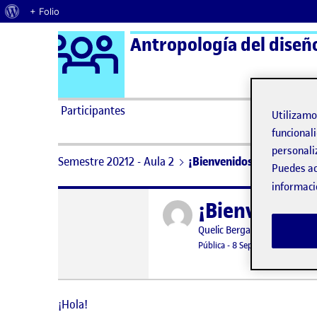
Acerca de WordPress
+ Folio
Logo Ágora
Antropología del diseño
Saltar al contenido
Participantes
Utilizam
funcionali
personali
Semestre 20212 - Aula 2
¡Bienvenidos y bienvenida
Puedes ac
informaci
¡Bienvenidos
Publicado por
Publicado por
Quelic Berga Carreras
Visibilidad:
Fecha de publicación
9 septiembr
Pública
-
8 Sep 2021
¡Hola!