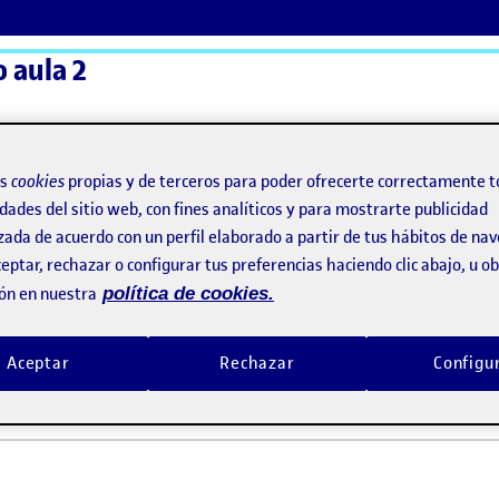
 aula 2
ActiFolios
Ay
os
cookies
propias y de terceros para poder ofrecerte correctamente t
dades del sitio web, con fines analíticos y para mostrarte publicidad
zada de acuerdo con un perfil elaborado a partir de tus hábitos de na
s!
eptar, rechazar o configurar tus preferencias haciendo clic abajo, u 
ón en nuestra
política de cookies.
 y bienvenidas!
Aceptar
Rechazar
Configu
e, 2021 2:49 pm